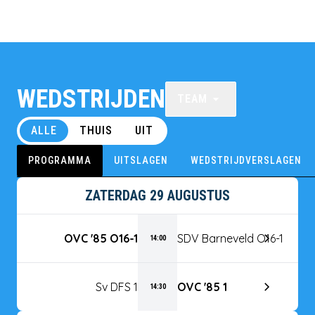
WEDSTRIJDEN
TEAM
ALLE
THUIS
UIT
PROGRAMMA
UITSLAGEN
WEDSTRIJDVERSLAGEN
ZATERDAG 29 AUGUSTUS
OVC '85 O16-1
SDV Barneveld O16-1
14:00
Sv DFS 1
OVC '85 1
14:30