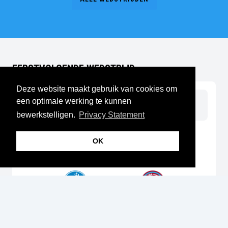
EERSTVOLGENDE WEDSTRIJD
Deze website maakt gebruik van cookies om
22
21
02
23
een optimale werking te kunnen
dag
uur
min
sec
bewerkstelligen.
Privacy Statement
BEKER
ZATERDAG 29 AUG.
OK
14:30
sv DFS 1
OVC '85 1