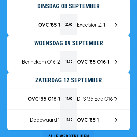
DINSDAG 08 SEPTEMBER
OVC '85 1
Excelsior Z. 1
20:00
WOENSDAG 09 SEPTEMBER
Bennekom O16-2
OVC '85 O16-1
19:30
ZATERDAG 12 SEPTEMBER
OVC '85 O16-1
DTS '35 Ede O16-1
14:00
Dodewaard 1
OVC '85 1
14:30
ALLE WEDSTRIJDEN