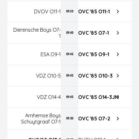
DVOV O11-1
OVC '85 O11-1
09:30
Dierensche Boys O7-
OVC '85 O7-1
09:40
1
ESA O9-1
OVC '85 O9-1
09:45
VDZ O10-5
OVC '85 O10-3
09:45
VDZ O14-4
OVC '85 O14-3JM
09:45
Arnhemse Boys
OVC '85 O7-2
09:50
Schuytgraaf O7-1