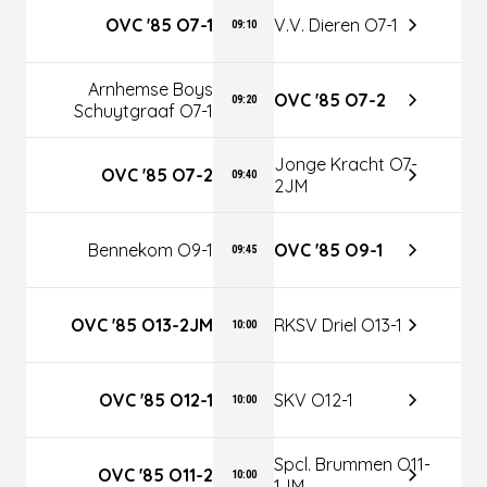
OVC '85 O7-1
V.v. Dieren O7-1
09:10
Arnhemse Boys
OVC '85 O7-2
09:20
Schuytgraaf O7-1
Jonge Kracht O7-
OVC '85 O7-2
09:40
2JM
Bennekom O9-1
OVC '85 O9-1
09:45
OVC '85 O13-2JM
RKSV Driel O13-1
10:00
OVC '85 O12-1
SKV O12-1
10:00
Spcl. Brummen O11-
OVC '85 O11-2
10:00
1JM