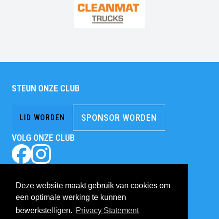
STEUN ONZE CLUB
SPONSOR WORDEN
LID WORDEN
VOLG ONZE CLUB
BEZOEK ONZE CLUB
Sportpark De Bilderberg
Deze website maakt gebruik van cookies om
Sportlaan 1
een optimale werking te kunnen
6861AG
Oosterbeek
bewerkstelligen.
Privacy Statement
Tel.
026-3334526