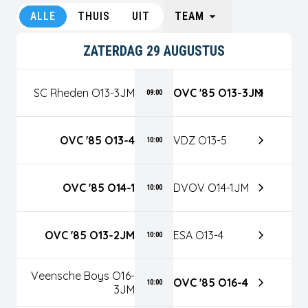
ALLE
THUIS
UIT
TEAM
ZATERDAG 29 AUGUSTUS
SC Rheden O13-3JM
OVC '85 O13-3JM
09:00
OVC '85 O13-4
VDZ O13-5
10:00
OVC '85 O14-1
DVOV O14-1JM
10:00
OVC '85 O13-2JM
ESA O13-4
10:00
Veensche Boys O16-
OVC '85 O16-4
10:00
3JM