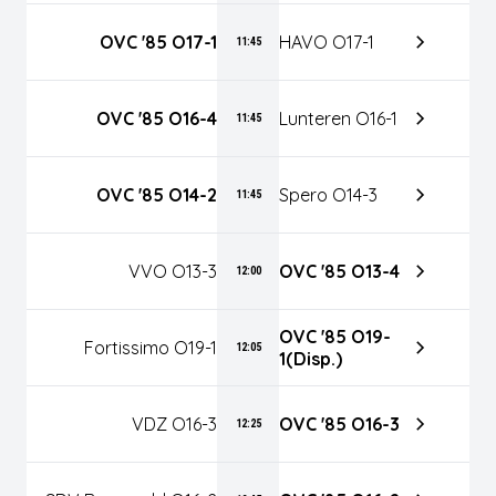
OVC '85 O17-1
HAVO O17-1
11:45
OVC '85 O16-4
Lunteren O16-1
11:45
OVC '85 O14-2
Spero O14-3
11:45
VVO O13-3
OVC '85 O13-4
12:00
OVC '85 O19-
Fortissimo O19-1
12:05
1(disp.)
VDZ O16-3
OVC '85 O16-3
12:25