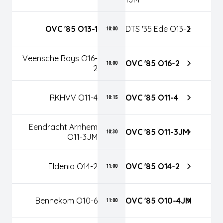
OVC '85 O13-1
DTS '35 Ede O13-2
10:00
Veensche Boys O16-
OVC '85 O16-2
10:00
2
RKHVV O11-4
OVC '85 O11-4
10:15
Eendracht Arnhem
OVC '85 O11-3JM
10:30
O11-3JM
Eldenia O14-2
OVC '85 O14-2
11:00
Bennekom O10-6
OVC '85 O10-4JM
11:00