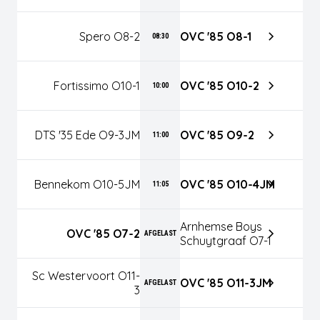
Spero O8-2
OVC '85 O8-1
08:30
Fortissimo O10-1
OVC '85 O10-2
10:00
DTS '35 Ede O9-3JM
OVC '85 O9-2
11:00
Bennekom O10-5JM
OVC '85 O10-4JM
11:05
Arnhemse Boys
OVC '85 O7-2
AFGELAST
Schuytgraaf O7-1
Sc Westervoort O11-
OVC '85 O11-3JM
AFGELAST
3