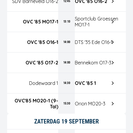
SDV Barneveld O16-2
OVC '85 O16-2
12:45
Sportclub Groessen
OVC '85 MO17-1
13:10
MO17-1
OVC '85 O16-1
DTS '35 Ede O16-1
14:00
OVC '85 O17-2
Bennekom O17-3
14:00
Dodewaard 1
OVC '85 1
14:30
OVC'85 MO20-1 (9-
Orion MO20-3
15:30
Tal)
ZATERDAG 19 SEPTEMBER