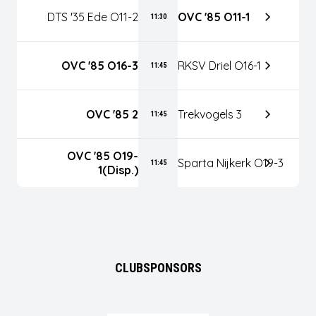
DTS '35 Ede O11-2
OVC '85 O11-1
11:30
OVC '85 O16-3
RKSV Driel O16-1
11:45
OVC '85 2
Trekvogels 3
11:45
OVC '85 O19-
Sparta Nijkerk O19-3
11:45
1(disp.)
CLUBSPONSORS